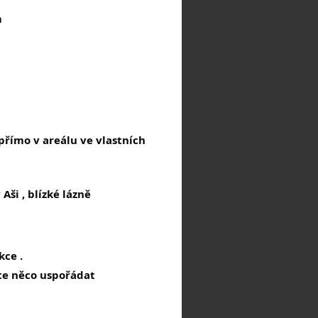
m
přímo v areálu ve vlastních
Aši , blízké lázně
kce .
ete něco uspořádat