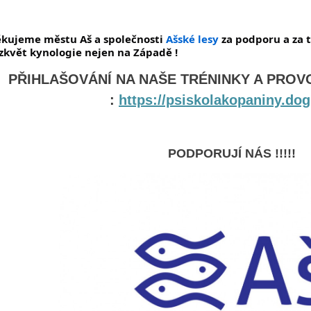
kujeme městu Aš a společnosti
Ašské lesy
za podporu a za 
zkvět kynologie nejen na Západě !
PŘIHLAŠOVÁNÍ NA NAŠE TRÉNINKY A PROV
:
https://psiskolakopaniny.dog
PODPORUJÍ NÁS !!!!!