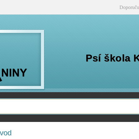
Doporuču
Psí škola 
vod