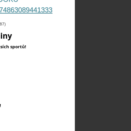
1374863089441333
87)
niny
sích sportů!
!