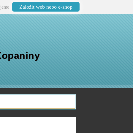
Založit web nebo e-shop
jeme
Kopaniny