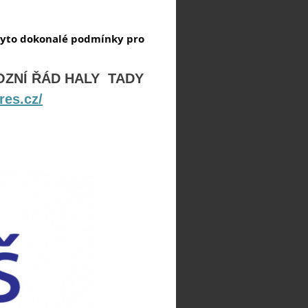
tyto dokonalé podmínky pro
OZNÍ ŘÁD HALY TADY
res.cz/