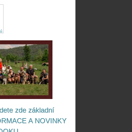
pů
jdete zde základní
INFORMACE A NOVINKY
BOOKU