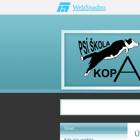
WebSnadno
Úvod
Ú
Kde nás najdete