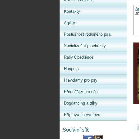
Au
Kontakty
Ji
Agility
Poslušnost rodinného psa
Socializační procházky
Rally Obedience
Hoopers
Hlavolamy pro psy
Přednášky pro děti
Dogdancing a triky
Příprava na výstavu
Sociální sítě