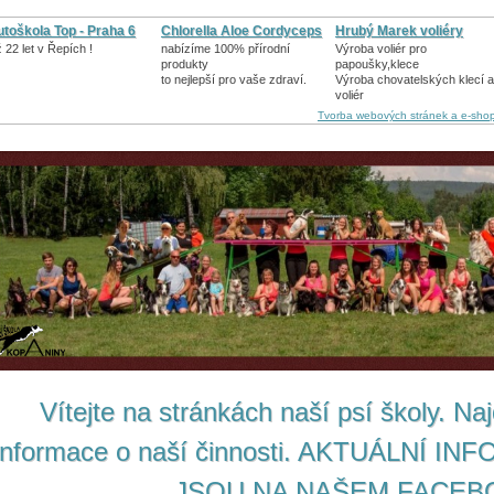
toškola Top - Praha 6
Chlorella Aloe Cordyceps
Hrubý Marek voliéry
ž 22 let v Řepích !
nabízíme 100% přírodní
Výroba voliér pro
produkty
papoušky,klece
to nejlepší pro vaše zdraví.
Výroba chovatelských klecí a
voliér
Tvorba webových stránek a e-sho
Vítejte na stránkách naší psí školy. Na
informace o naší činnosti. AKTUÁLNÍ 
JSOU NA NAŠEM FACE